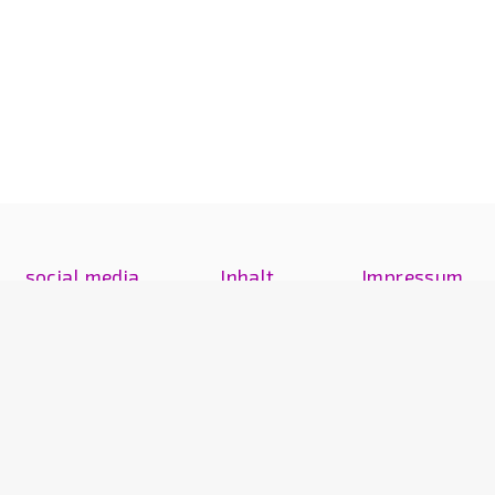
social media
Inhalt
Impressum
Instagram
Arbeiten
Impressum
Ausstellungen
Kontakt
Text
Text
Realität und Fiktion
Vita
© 2017–2026 Martina Sauter